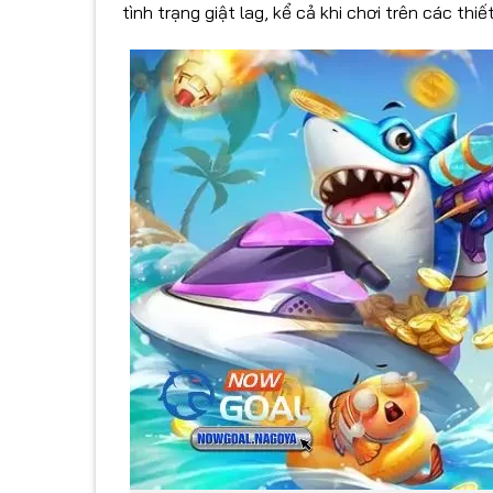
tình trạng giật lag, kể cả khi chơi trên các thiế