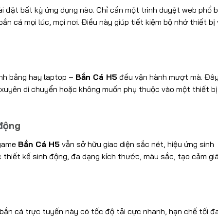
i đặt bất kỳ ứng dụng nào. Chỉ cần một trình duyệt web phổ b
ắn cá mọi lúc, mọi nơi. Điều này giúp tiết kiệm bộ nhớ thiết bị
ính bảng hay laptop –
Bắn Cá H5
đều vận hành mượt mà. Đây
g xuyên di chuyển hoặc không muốn phụ thuộc vào một thiết bị
động
 game
Bắn Cá H5
vẫn sở hữu giao diện sắc nét, hiệu ứng sinh
 thiết kế sinh động, đa dạng kích thước, màu sắc, tạo cảm gi
 bắn cá trực tuyến này có tốc độ tải cực nhanh, hạn chế tối đ