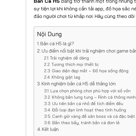
Bắn Cá H5
đang trở thành một trong những tự
sự tiện lợi khi không cần tải app, đồ họa sắc 
đảo người chơi từ khắp nơi. Hãy cùng theo dõi
Nội Dung
Bắn cá H5 là gì?
Ưu điểm nổi bật khi trải nghiệm chơi game bắ
Trải nghiệm dễ dàng
Tương thích mọi thiết bị
Giao diện đẹp mắt – Đồ họa sống động
Không giật lag
Kinh nghiệm bắn cá H5 dễ thắng lớn
Lựa chọn phòng chơi phù hợp với số vốn
Không bắn lung tung – Rình cá thông minh
Ưu tiên bắn cá nhỏ để tích điểm đều
Đổi loại đạn linh hoạt theo tình huống
Canh giờ vàng để săn boss và cá đặc biệt
Bắn theo bầy, tránh bắn cá đơn lẻ
Kết luận