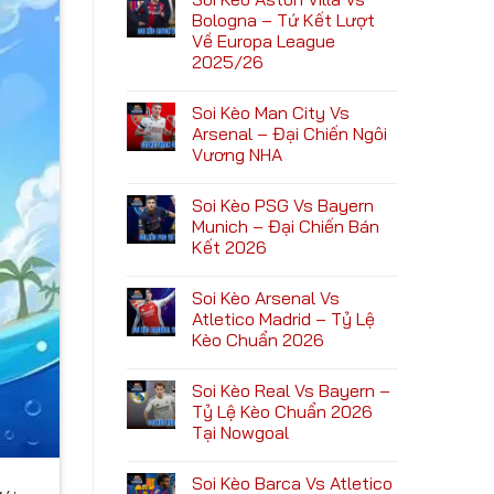
Bologna – Tứ Kết Lượt
Về Europa League
2025/26
Soi Kèo Man City Vs
Arsenal – Đại Chiến Ngôi
Vương NHA
Soi Kèo PSG Vs Bayern
Munich – Đại Chiến Bán
Kết 2026
Soi Kèo Arsenal Vs
Atletico Madrid – Tỷ Lệ
Kèo Chuẩn 2026
Soi Kèo Real Vs Bayern –
Tỷ Lệ Kèo Chuẩn 2026
Tại Nowgoal
Soi Kèo Barca Vs Atletico