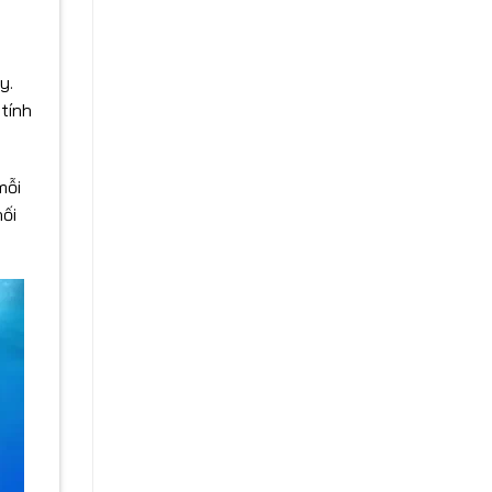
y.
tính
mỗi
nối