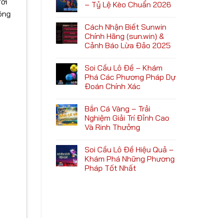
ới
– Tỷ Lệ Kèo Chuẩn 2026
đông
Cách Nhận Biết Sunwin
Chính Hãng (sun.win) &
Cảnh Báo Lừa Đảo 2025
Soi Cầu Lô Đề – Khám
Phá Các Phương Pháp Dự
Đoán Chính Xác
Bắn Cá Vàng – Trải
Nghiệm Giải Trí Đỉnh Cao
Và Rinh Thưởng
Soi Cầu Lô Đề Hiệu Quả –
Khám Phá Những Phương
Pháp Tốt Nhất