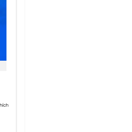
p
hích