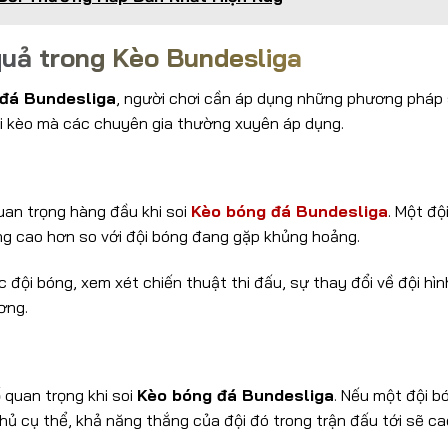
quả trong Kèo Bundesliga
đá Bundesliga
, người chơi cần áp dụng những phương pháp 
oi kèo mà các chuyên gia thường xuyên áp dụng.
uan trọng hàng đầu khi soi
Kèo bóng đá Bundesliga
. Một độ
ng cao hơn so với đội bóng đang gặp khủng hoảng.
đội bóng, xem xét chiến thuật thi đấu, sự thay đổi về đội hìn
ơng.
ố quan trọng khi soi
Kèo bóng đá Bundesliga
. Nếu một đội b
 thủ cụ thể, khả năng thắng của đội đó trong trận đấu tới sẽ ca