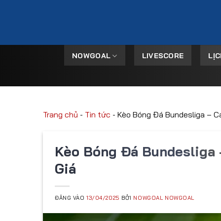
Bỏ
qua
nội
dung
NOWGOAL
LIVESCORE
LỊC
Trang chủ
-
Tin tức
-
Kèo Bóng Đá Bundesliga – Cá
Kèo Bóng Đá Bundesliga 
Giá
ĐĂNG VÀO
13/04/2025
BỞI
NOWGOAL NOWGOAL