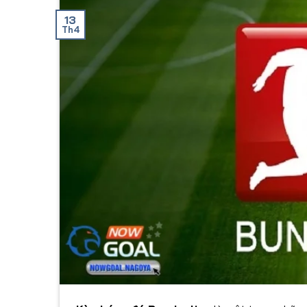
13
Th4