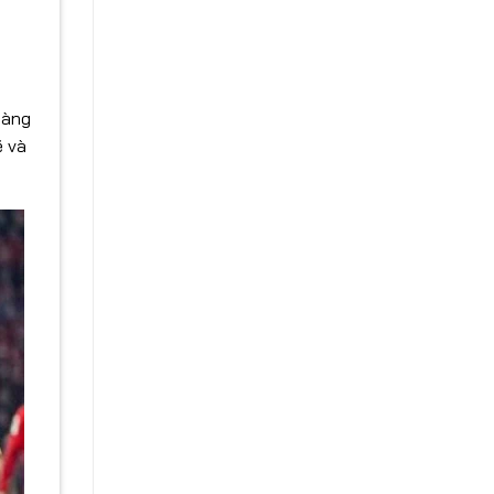
hàng
ẽ và