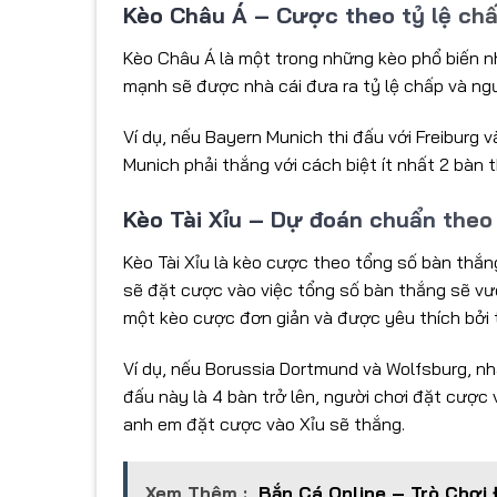
Kèo Châu Á – Cược theo tỷ lệ chấ
Kèo Châu Á là một trong những kèo phổ biến 
mạnh sẽ được nhà cái đưa ra tỷ lệ chấp và ng
Ví dụ, nếu Bayern Munich thi đấu với Freiburg v
Munich phải thắng với cách biệt ít nhất 2 bàn 
Kèo Tài Xỉu – Dự đoán chuẩn theo
Kèo Tài Xỉu là kèo cược theo tổng số bàn thắ
sẽ đặt cược vào việc tổng số bàn thắng sẽ vượ
một kèo cược đơn giản và được yêu thích bởi t
Ví dụ, nếu Borussia Dortmund và Wolfsburg, nhà
đấu này là 4 bàn trở lên, người chơi đặt cược 
anh em đặt cược vào Xỉu sẽ thắng.
Xem Thêm :
Bắn Cá Online – Trò Chơi