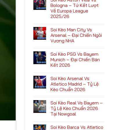
Bologna – Tứ Kết Lượt
Về Europa League
2025/26
Soi Kèo Man City Vs
Arsenal – Đại Chiến Ngôi
Vương NHA
Soi Kèo PSG Vs Bayern
Munich – Đại Chiến Bán
Kết 2026
Soi Kèo Arsenal Vs
Atletico Madrid – Tỷ Lệ
Kèo Chuẩn 2026
Soi Kèo Real Vs Bayern –
Tỷ Lệ Kèo Chuẩn 2026
Tại Nowgoal
Soi Kèo Barca Vs Atletico