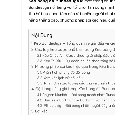
Kèo bóng đá Bundesliga
là một trong nhữn
Bundesliga nổi tiếng với lối chơi tấn công mạn
thu hút sự quan tâm của rất nhiều người chơi
năng thắng cao, phương pháp soi kèo hiệu quả
Nội Dung
Kèo Bundesliga – Tổng quan về giải đấu và k
Các loại kèo cược phổ biến trong Kèo bóng 
Kèo Châu Á – Cược theo tỷ lệ chấp đặc biệ
Kèo Tài Xỉu – Dự đoán chuẩn theo tổng số
Phương pháp soi kèo hiệu quả trong Kèo Bun
Phân tích phong độ đội bóng
Xem xét lịch sử đối đầu
Nhận định lực lượng cầu thủ và chiến thu
Đội bóng sáng giá trong Kèo bóng đá Bundes
Bayern Munich – Đội bóng mạnh nhất Bund
Borussia Dortmund – Đội bóng với hàng c
RB Leipzig – Đội bóng nhiệt huyết đầy triể
Lời kết