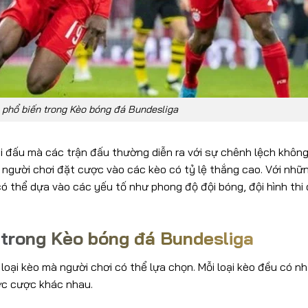
 phổ biến trong Kèo bóng đá Bundesliga
iải đấu mà các trận đấu thường diễn ra với sự chênh lệch khôn
để người chơi đặt cược vào các kèo có tỷ lệ thắng cao. Với nhữ
có thể dựa vào các yếu tố như phong độ đội bóng, đội hình thi
 trong Kèo bóng đá Bundesliga
u loại kèo mà người chơi có thể lựa chọn. Mỗi loại kèo đều có n
ược cược khác nhau.