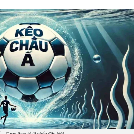
 – Cược theo tỷ lệ chấp đặc biệt