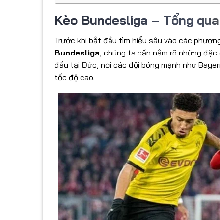
Kèo Bundesliga – Tổng quan
Trước khi bắt đầu tìm hiểu sâu vào các phương
Bundesliga
, chúng ta cần nắm rõ những đặc 
đầu tại Đức, nơi các đội bóng mạnh như Bayer
tốc độ cao.